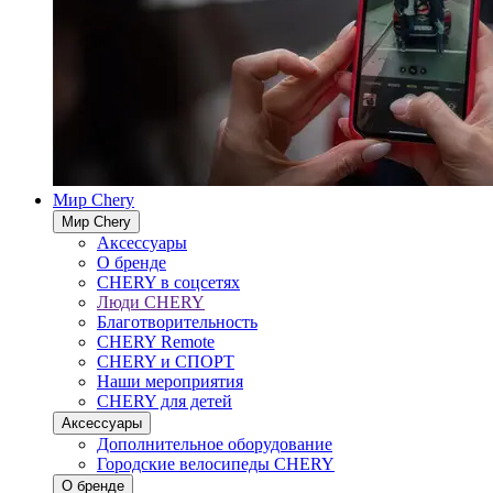
Мир Chery
Мир Chery
Аксессуары
О бренде
CHERY в соцсетях
Люди CHERY
Благотворительность
CHERY Remote
CHERY и СПОРТ
Наши мероприятия
CHERY для детей
Аксессуары
Дополнительное оборудование
Городские велосипеды CHERY
О бренде