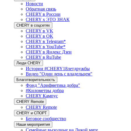
Новости
Обратная связь
CHERY в России
CHERY x ЭТО ЗНАК
CHERY в соцсетях
CHERY в VK
CHERY в OK
CHERY в Telegram*
CHERY в YouTube*
CHERY в Яндекс Дзен
CHERY в RuTube
Люди CHERY
Истории #CHERY18летдружбы
Видео "Один день с владельцем"
Благотворительность
Фонд "Арифметика добра"
#Километры добра
CHERY Кампус
CHERY Remote
CHERY Remote
CHERY и СПОРТ
Беговое сообщество
Наши мероприятия
Семейные выходные на Дикой мяте