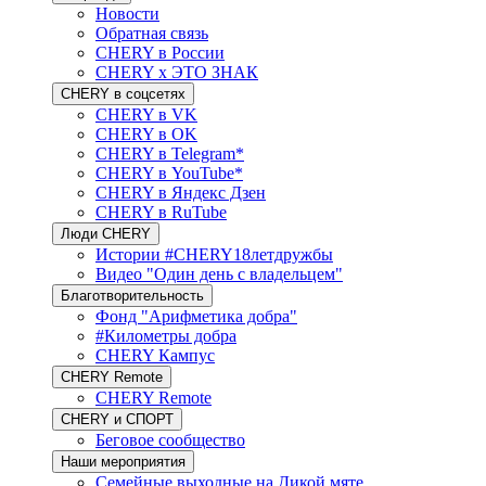
Новости
Обратная связь
CHERY в России
CHERY x ЭТО ЗНАК
CHERY в соцсетях
CHERY в VK
CHERY в OK
CHERY в Telegram*
CHERY в YouTube*
CHERY в Яндекс Дзен
CHERY в RuTube
Люди CHERY
Истории #CHERY18летдружбы
Видео "Один день с владельцем"
Благотворительность
Фонд "Арифметика добра"
#Километры добра
CHERY Кампус
CHERY Remote
CHERY Remote
CHERY и СПОРТ
Беговое сообщество
Наши мероприятия
Семейные выходные на Дикой мяте