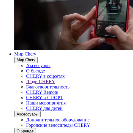
Мир Chery
Мир Chery
Аксессуары
О бренде
CHERY в соцсетях
Люди CHERY
Благотворительность
CHERY Remote
CHERY и СПОРТ
Наши мероприятия
CHERY для детей
Аксессуары
Дополнительное оборудование
Городские велосипеды CHERY
О бренде