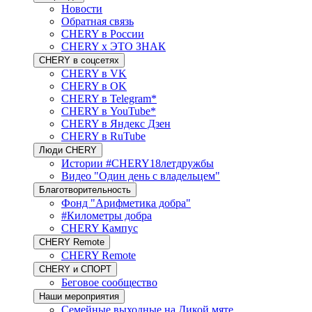
Новости
Обратная связь
CHERY в России
CHERY x ЭТО ЗНАК
CHERY в соцсетях
CHERY в VK
CHERY в OK
CHERY в Telegram*
CHERY в YouTube*
CHERY в Яндекс Дзен
CHERY в RuTube
Люди CHERY
Истории #CHERY18летдружбы
Видео "Один день с владельцем"
Благотворительность
Фонд "Арифметика добра"
#Километры добра
CHERY Кампус
CHERY Remote
CHERY Remote
CHERY и СПОРТ
Беговое сообщество
Наши мероприятия
Семейные выходные на Дикой мяте