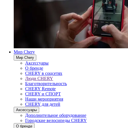
Мир Chery
Мир Chery
Аксессуары
О бренде
CHERY в соцсетях
Люди CHERY
Благотворительность
CHERY Remote
CHERY и СПОРТ
Наши мероприятия
CHERY для детей
Аксессуары
Дополнительное оборудование
Городские велосипеды CHERY
О бренде