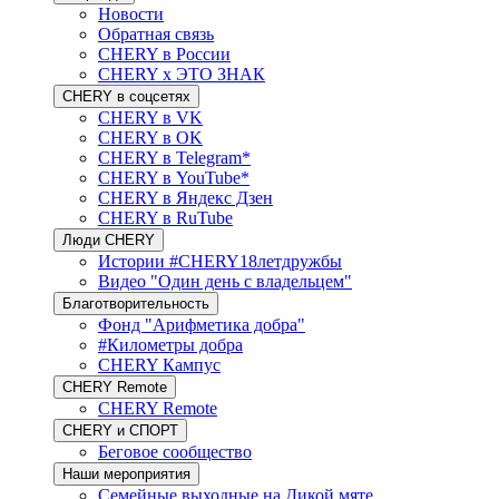
Новости
Обратная связь
CHERY в России
CHERY x ЭТО ЗНАК
CHERY в соцсетях
CHERY в VK
CHERY в OK
CHERY в Telegram*
CHERY в YouTube*
CHERY в Яндекс Дзен
CHERY в RuTube
Люди CHERY
Истории #CHERY18летдружбы
Видео "Один день с владельцем"
Благотворительность
Фонд "Арифметика добра"
#Километры добра
CHERY Кампус
CHERY Remote
CHERY Remote
CHERY и СПОРТ
Беговое сообщество
Наши мероприятия
Семейные выходные на Дикой мяте