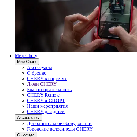
Мир Chery
Мир Chery
Аксессуары
О бренде
CHERY в соцсетях
Люди CHERY
Благотворительность
CHERY Remote
CHERY и СПОРТ
Наши мероприятия
CHERY для детей
Аксессуары
Дополнительное оборудование
Городские велосипеды CHERY
О бренде