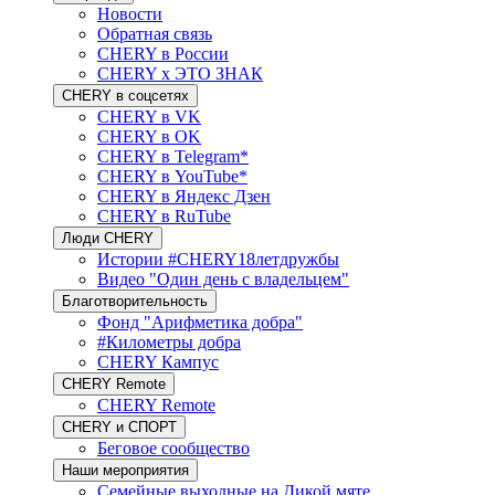
Новости
Обратная связь
CHERY в России
CHERY x ЭТО ЗНАК
CHERY в соцсетях
CHERY в VK
CHERY в OK
CHERY в Telegram*
CHERY в YouTube*
CHERY в Яндекс Дзен
CHERY в RuTube
Люди CHERY
Истории #CHERY18летдружбы
Видео "Один день с владельцем"
Благотворительность
Фонд "Арифметика добра"
#Километры добра
CHERY Кампус
CHERY Remote
CHERY Remote
CHERY и СПОРТ
Беговое сообщество
Наши мероприятия
Семейные выходные на Дикой мяте