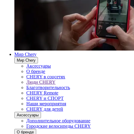
Мир Chery
Мир Chery
Аксессуары
О бренде
CHERY в соцсетях
Люди CHERY
Благотворительность
CHERY Remote
CHERY и СПОРТ
Наши мероприятия
CHERY для детей
Аксессуары
Дополнительное оборудование
Городские велосипеды CHERY
О бренде