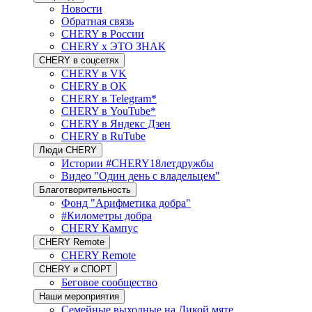
Новости
Обратная связь
CHERY в России
CHERY x ЭТО ЗНАК
CHERY в соцсетях
CHERY в VK
CHERY в OK
CHERY в Telegram*
CHERY в YouTube*
CHERY в Яндекс Дзен
CHERY в RuTube
Люди CHERY
Истории #CHERY18летдружбы
Видео "Один день с владельцем"
Благотворительность
Фонд "Арифметика добра"
#Километры добра
CHERY Кампус
CHERY Remote
CHERY Remote
CHERY и СПОРТ
Беговое сообщество
Наши мероприятия
Семейные выходные на Дикой мяте