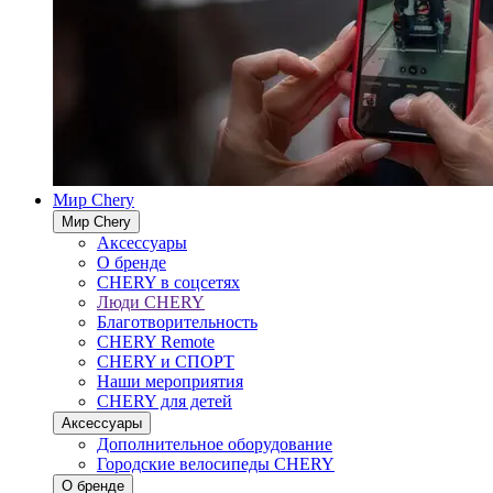
Мир Chery
Мир Chery
Аксессуары
О бренде
CHERY в соцсетях
Люди CHERY
Благотворительность
CHERY Remote
CHERY и СПОРТ
Наши мероприятия
CHERY для детей
Аксессуары
Дополнительное оборудование
Городские велосипеды CHERY
О бренде