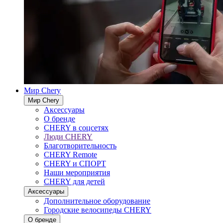
Мир Chery
Мир Chery
Аксессуары
О бренде
CHERY в соцсетях
Люди CHERY
Благотворительность
CHERY Remote
CHERY и СПОРТ
Наши мероприятия
CHERY для детей
Аксессуары
Дополнительное оборудование
Городские велосипеды CHERY
О бренде