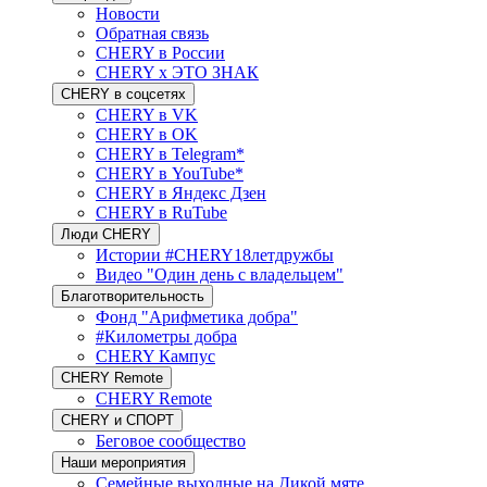
Новости
Обратная связь
CHERY в России
CHERY x ЭТО ЗНАК
CHERY в соцсетях
CHERY в VK
CHERY в OK
CHERY в Telegram*
CHERY в YouTube*
CHERY в Яндекс Дзен
CHERY в RuTube
Люди CHERY
Истории #CHERY18летдружбы
Видео "Один день с владельцем"
Благотворительность
Фонд "Арифметика добра"
#Километры добра
CHERY Кампус
CHERY Remote
CHERY Remote
CHERY и СПОРТ
Беговое сообщество
Наши мероприятия
Семейные выходные на Дикой мяте