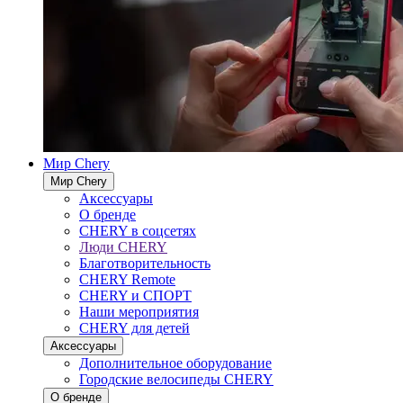
Мир Chery
Мир Chery
Аксессуары
О бренде
CHERY в соцсетях
Люди CHERY
Благотворительность
CHERY Remote
CHERY и СПОРТ
Наши мероприятия
CHERY для детей
Аксессуары
Дополнительное оборудование
Городские велосипеды CHERY
О бренде