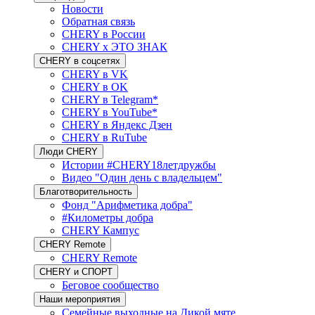
Новости
Обратная связь
CHERY в России
CHERY x ЭТО ЗНАК
CHERY в соцсетях
CHERY в VK
CHERY в OK
CHERY в Telegram*
CHERY в YouTube*
CHERY в Яндекс Дзен
CHERY в RuTube
Люди CHERY
Истории #CHERY18летдружбы
Видео "Один день с владельцем"
Благотворительность
Фонд "Арифметика добра"
#Километры добра
CHERY Кампус
CHERY Remote
CHERY Remote
CHERY и СПОРТ
Беговое сообщество
Наши мероприятия
Семейные выходные на Дикой мяте