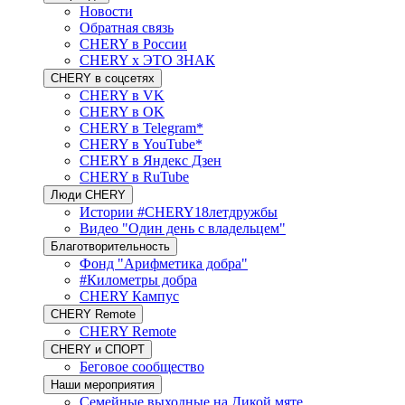
Новости
Обратная связь
CHERY в России
CHERY x ЭТО ЗНАК
CHERY в соцсетях
CHERY в VK
CHERY в OK
CHERY в Telegram*
CHERY в YouTube*
CHERY в Яндекс Дзен
CHERY в RuTube
Люди CHERY
Истории #CHERY18летдружбы
Видео "Один день с владельцем"
Благотворительность
Фонд "Арифметика добра"
#Километры добра
CHERY Кампус
CHERY Remote
CHERY Remote
CHERY и СПОРТ
Беговое сообщество
Наши мероприятия
Семейные выходные на Дикой мяте