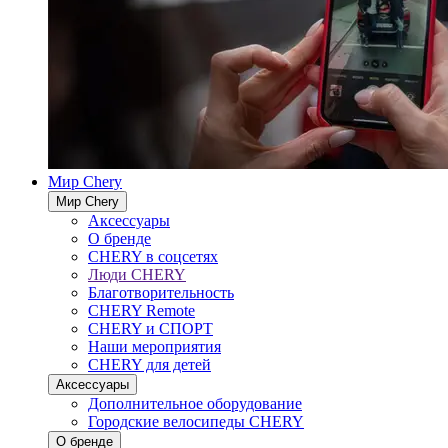
Мир Chery
Мир Chery
Аксессуары
О бренде
CHERY в соцсетях
Люди CHERY
Благотворительность
CHERY Remote
CHERY и СПОРТ
Наши мероприятия
CHERY для детей
Аксессуары
Дополнительное оборудование
Городские велосипеды CHERY
О бренде