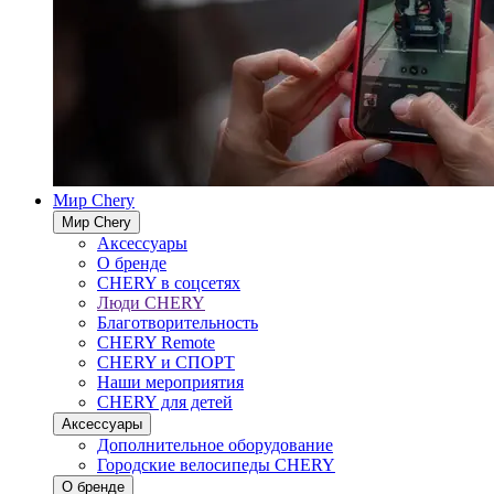
Мир Chery
Мир Chery
Аксессуары
О бренде
CHERY в соцсетях
Люди CHERY
Благотворительность
CHERY Remote
CHERY и СПОРТ
Наши мероприятия
CHERY для детей
Аксессуары
Дополнительное оборудование
Городские велосипеды CHERY
О бренде