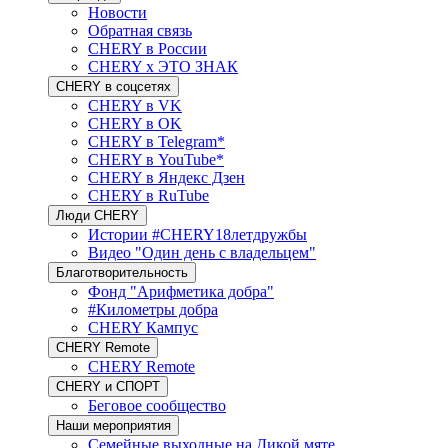
Новости
Обратная связь
CHERY в России
CHERY x ЭТО ЗНАК
CHERY в соцсетях
CHERY в VK
CHERY в OK
CHERY в Telegram*
CHERY в YouTube*
CHERY в Яндекс Дзен
CHERY в RuTube
Люди CHERY
Истории #CHERY18летдружбы
Видео "Один день с владельцем"
Благотворительность
Фонд "Арифметика добра"
#Километры добра
CHERY Кампус
CHERY Remote
CHERY Remote
CHERY и СПОРТ
Беговое сообщество
Наши мероприятия
Семейные выходные на Дикой мяте