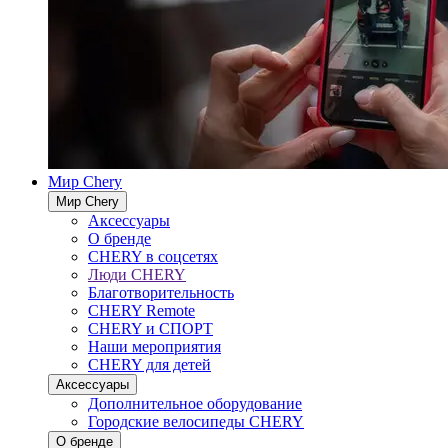
Мир Chery
Мир Chery
Аксессуары
О бренде
CHERY в соцсетях
Люди CHERY
Благотворительность
CHERY Remote
CHERY и СПОРТ
Наши мероприятия
CHERY для детей
Аксессуары
Дополнительное оборудование
Городские велосипеды CHERY
О бренде