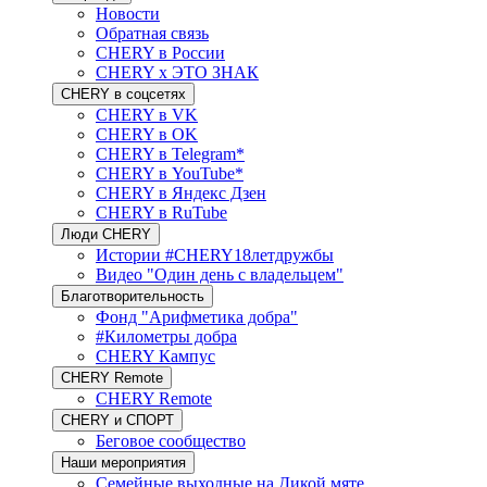
Новости
Обратная связь
CHERY в России
CHERY x ЭТО ЗНАК
CHERY в соцсетях
CHERY в VK
CHERY в OK
CHERY в Telegram*
CHERY в YouTube*
CHERY в Яндекс Дзен
CHERY в RuTube
Люди CHERY
Истории #CHERY18летдружбы
Видео "Один день с владельцем"
Благотворительность
Фонд "Арифметика добра"
#Километры добра
CHERY Кампус
CHERY Remote
CHERY Remote
CHERY и СПОРТ
Беговое сообщество
Наши мероприятия
Семейные выходные на Дикой мяте