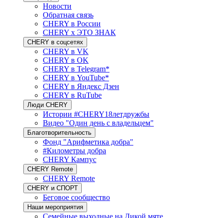
Новости
Обратная связь
CHERY в России
CHERY x ЭТО ЗНАК
CHERY в соцсетях
CHERY в VK
CHERY в OK
CHERY в Telegram*
CHERY в YouTube*
CHERY в Яндекс Дзен
CHERY в RuTube
Люди CHERY
Истории #CHERY18летдружбы
Видео "Один день с владельцем"
Благотворительность
Фонд "Арифметика добра"
#Километры добра
CHERY Кампус
CHERY Remote
CHERY Remote
CHERY и СПОРТ
Беговое сообщество
Наши мероприятия
Семейные выходные на Дикой мяте