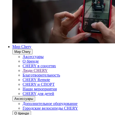
Мир Chery
Мир Chery
Аксессуары
О бренде
CHERY в соцсетях
Люди CHERY
Благотворительность
CHERY Remote
CHERY и СПОРТ
Наши мероприятия
CHERY для детей
Аксессуары
Дополнительное оборудование
Городские велосипеды CHERY
О бренде