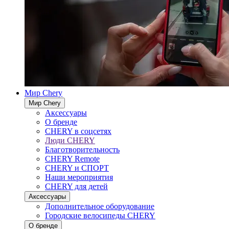
Мир Chery
Мир Chery
Аксессуары
О бренде
CHERY в соцсетях
Люди CHERY
Благотворительность
CHERY Remote
CHERY и СПОРТ
Наши мероприятия
CHERY для детей
Аксессуары
Дополнительное оборудование
Городские велосипеды CHERY
О бренде