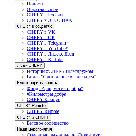
Новости
Обратная связь
CHERY в России
CHERY x ЭТО ЗНАК
CHERY в соцсетях
CHERY в VK
CHERY в OK
CHERY в Telegram*
CHERY в YouTube*
CHERY в Яндекс Дзен
CHERY в RuTube
Люди CHERY
Истории #CHERY18летдружбы
Видео "Один день с владельцем"
Благотворительность
Фонд "Арифметика добра"
#Километры добра
CHERY Кампус
CHERY Remote
CHERY Remote
CHERY и СПОРТ
Беговое сообщество
Наши мероприятия
Семейные выходные на Дикой мяте