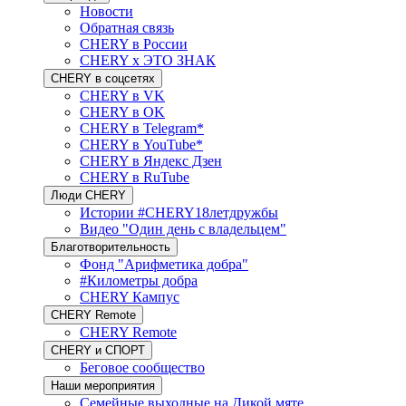
Новости
Обратная связь
CHERY в России
CHERY x ЭТО ЗНАК
CHERY в соцсетях
CHERY в VK
CHERY в OK
CHERY в Telegram*
CHERY в YouTube*
CHERY в Яндекс Дзен
CHERY в RuTube
Люди CHERY
Истории #CHERY18летдружбы
Видео "Один день с владельцем"
Благотворительность
Фонд "Арифметика добра"
#Километры добра
CHERY Кампус
CHERY Remote
CHERY Remote
CHERY и СПОРТ
Беговое сообщество
Наши мероприятия
Семейные выходные на Дикой мяте