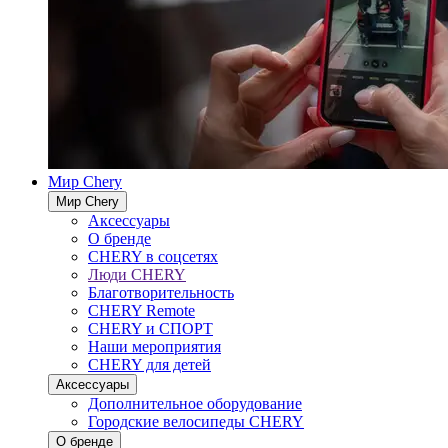
Мир Chery
Мир Chery
Аксессуары
О бренде
CHERY в соцсетях
Люди CHERY
Благотворительность
CHERY Remote
CHERY и СПОРТ
Наши мероприятия
CHERY для детей
Аксессуары
Дополнительное оборудование
Городские велосипеды CHERY
О бренде