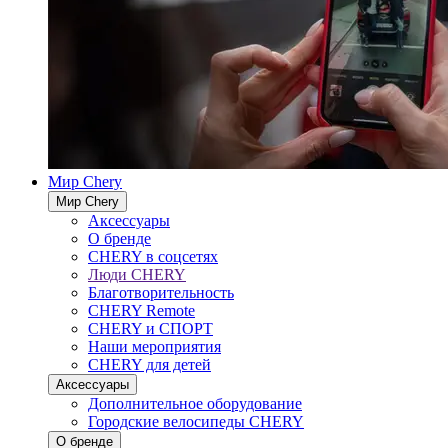
Мир Chery
Мир Chery
Аксессуары
О бренде
CHERY в соцсетях
Люди CHERY
Благотворительность
CHERY Remote
CHERY и СПОРТ
Наши мероприятия
CHERY для детей
Аксессуары
Дополнительное оборудование
Городские велосипеды CHERY
О бренде