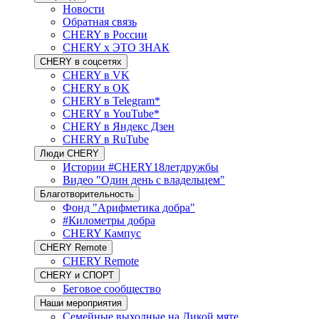
Новости
Обратная связь
CHERY в России
CHERY x ЭТО ЗНАК
CHERY в соцсетях
CHERY в VK
CHERY в OK
CHERY в Telegram*
CHERY в YouTube*
CHERY в Яндекс Дзен
CHERY в RuTube
Люди CHERY
Истории #CHERY18летдружбы
Видео "Один день с владельцем"
Благотворительность
Фонд "Арифметика добра"
#Километры добра
CHERY Кампус
CHERY Remote
CHERY Remote
CHERY и СПОРТ
Беговое сообщество
Наши мероприятия
Семейные выходные на Дикой мяте