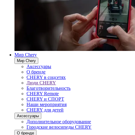
Мир Chery
Мир Chery
Аксессуары
О бренде
CHERY в соцсетях
Люди CHERY
Благотворительность
CHERY Remote
CHERY и СПОРТ
Наши мероприятия
CHERY для детей
Аксессуары
Дополнительное оборудование
Городские велосипеды CHERY
О бренде