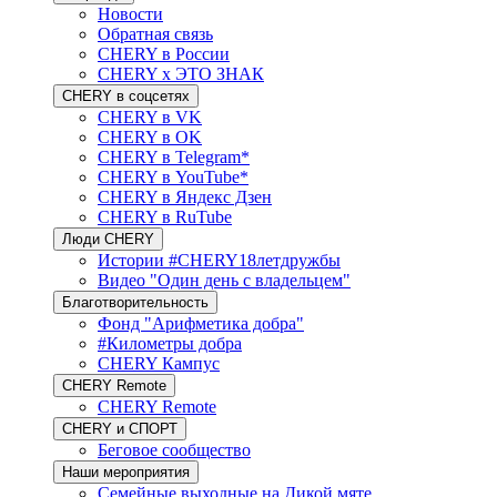
Новости
Обратная связь
CHERY в России
CHERY x ЭТО ЗНАК
CHERY в соцсетях
CHERY в VK
CHERY в OK
CHERY в Telegram*
CHERY в YouTube*
CHERY в Яндекс Дзен
CHERY в RuTube
Люди CHERY
Истории #CHERY18летдружбы
Видео "Один день с владельцем"
Благотворительность
Фонд "Арифметика добра"
#Километры добра
CHERY Кампус
CHERY Remote
CHERY Remote
CHERY и СПОРТ
Беговое сообщество
Наши мероприятия
Семейные выходные на Дикой мяте