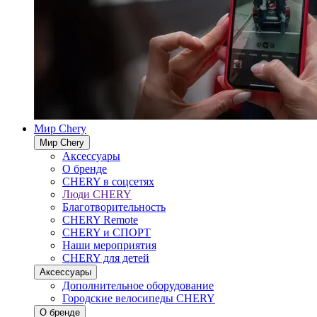
Мир Chery
Мир Chery
Аксессуары
О бренде
CHERY в соцсетях
Люди CHERY
Благотворительность
CHERY Remote
CHERY и СПОРТ
Наши мероприятия
CHERY для детей
Аксессуары
Дополнительное оборудование
Городские велосипеды CHERY
О бренде