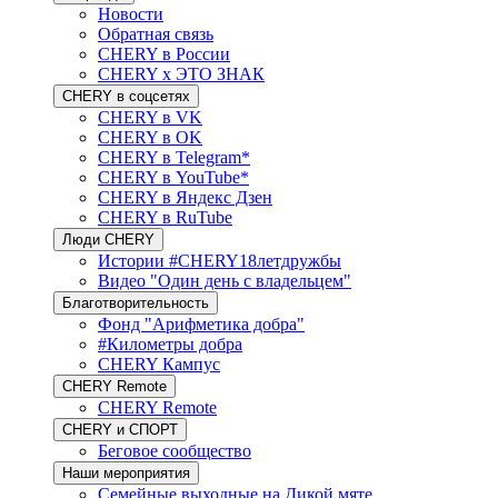
Новости
Обратная связь
CHERY в России
CHERY x ЭТО ЗНАК
CHERY в соцсетях
CHERY в VK
CHERY в OK
CHERY в Telegram*
CHERY в YouTube*
CHERY в Яндекс Дзен
CHERY в RuTube
Люди CHERY
Истории #CHERY18летдружбы
Видео "Один день с владельцем"
Благотворительность
Фонд "Арифметика добра"
#Километры добра
CHERY Кампус
CHERY Remote
CHERY Remote
CHERY и СПОРТ
Беговое сообщество
Наши мероприятия
Семейные выходные на Дикой мяте