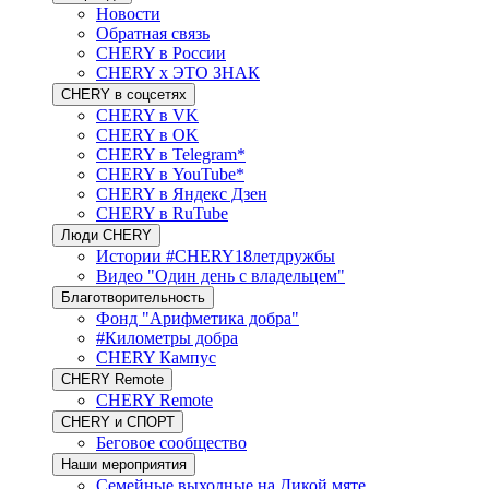
Новости
Обратная связь
CHERY в России
CHERY x ЭТО ЗНАК
CHERY в соцсетях
CHERY в VK
CHERY в OK
CHERY в Telegram*
CHERY в YouTube*
CHERY в Яндекс Дзен
CHERY в RuTube
Люди CHERY
Истории #CHERY18летдружбы
Видео "Один день с владельцем"
Благотворительность
Фонд "Арифметика добра"
#Километры добра
CHERY Кампус
CHERY Remote
CHERY Remote
CHERY и СПОРТ
Беговое сообщество
Наши мероприятия
Семейные выходные на Дикой мяте