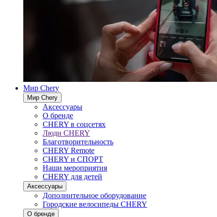
Мир Chery
Мир Chery
Аксессуары
О бренде
CHERY в соцсетях
Люди CHERY
Благотворительность
CHERY Remote
CHERY и СПОРТ
Наши мероприятия
CHERY для детей
Аксессуары
Дополнительное оборудование
Городские велосипеды CHERY
О бренде