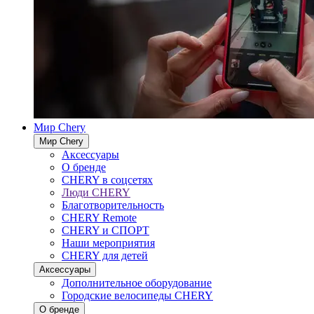
Мир Chery
Мир Chery
Аксессуары
О бренде
CHERY в соцсетях
Люди CHERY
Благотворительность
CHERY Remote
CHERY и СПОРТ
Наши мероприятия
CHERY для детей
Аксессуары
Дополнительное оборудование
Городские велосипеды CHERY
О бренде