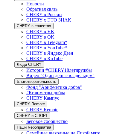
Новости
Обратная связь
CHERY в России
CHERY x ЭТО ЗНАК
CHERY в соцсетях
CHERY в VK
CHERY в OK
CHERY в Telegram*
CHERY в YouTube*
CHERY в Яндекс Дзен
CHERY в RuTube
Люди CHERY
Истории #CHERY18летдружбы
Видео "Один день с владельцем"
Благотворительность
Фонд "Арифметика добра"
#Километры добра
CHERY Кампус
CHERY Remote
CHERY Remote
CHERY и СПОРТ
Беговое сообщество
Наши мероприятия
Семейные выходные на Дикой мяте