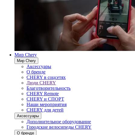
Мир Chery
Мир Chery
Аксессуары
О бренде
CHERY в соцсетях
Люди CHERY
Благотворительность
CHERY Remote
CHERY и СПОРТ
Наши мероприятия
CHERY для детей
Аксессуары
Дополнительное оборудование
Городские велосипеды CHERY
О бренде