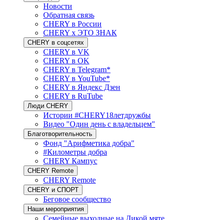
Новости
Обратная связь
CHERY в России
CHERY x ЭТО ЗНАК
CHERY в соцсетях
CHERY в VK
CHERY в OK
CHERY в Telegram*
CHERY в YouTube*
CHERY в Яндекс Дзен
CHERY в RuTube
Люди CHERY
Истории #CHERY18летдружбы
Видео "Один день с владельцем"
Благотворительность
Фонд "Арифметика добра"
#Километры добра
CHERY Кампус
CHERY Remote
CHERY Remote
CHERY и СПОРТ
Беговое сообщество
Наши мероприятия
Семейные выходные на Дикой мяте