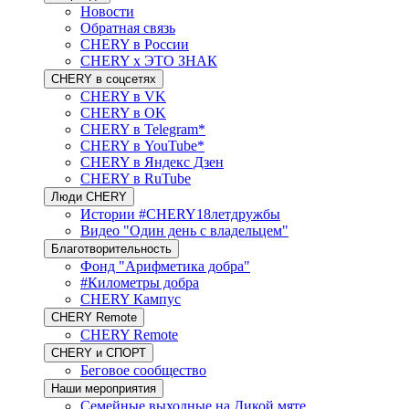
Новости
Обратная связь
CHERY в России
CHERY x ЭТО ЗНАК
CHERY в соцсетях
CHERY в VK
CHERY в OK
CHERY в Telegram*
CHERY в YouTube*
CHERY в Яндекс Дзен
CHERY в RuTube
Люди CHERY
Истории #CHERY18летдружбы
Видео "Один день с владельцем"
Благотворительность
Фонд "Арифметика добра"
#Километры добра
CHERY Кампус
CHERY Remote
CHERY Remote
CHERY и СПОРТ
Беговое сообщество
Наши мероприятия
Семейные выходные на Дикой мяте