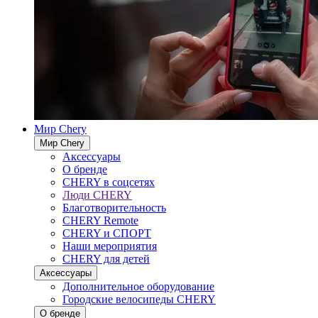
Мир Chery
Мир Chery
Аксессуары
О бренде
CHERY в соцсетях
Люди CHERY
Благотворительность
CHERY Remote
CHERY и СПОРТ
Наши мероприятия
CHERY для детей
Аксессуары
Дополнительное оборудование
Городские велосипеды CHERY
О бренде