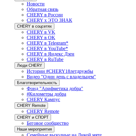
Новости
Обратная связь
CHERY в России
CHERY x ЭТО ЗНАК
CHERY в соцсетях
CHERY в VK
CHERY в OK
CHERY в Telegram*
CHERY в YouTube*
CHERY в Яндекс Дзен
CHERY в RuTube
Люди CHERY
Истории #CHERY18летдружбы
Видео "Один день с владельцем"
Благотворительность
Фонд "Арифметика добра"
#Километры добра
CHERY Кампус
CHERY Remote
CHERY Remote
CHERY и СПОРТ
Беговое сообщество
Наши мероприятия
Семейные выходные на Дикой мяте