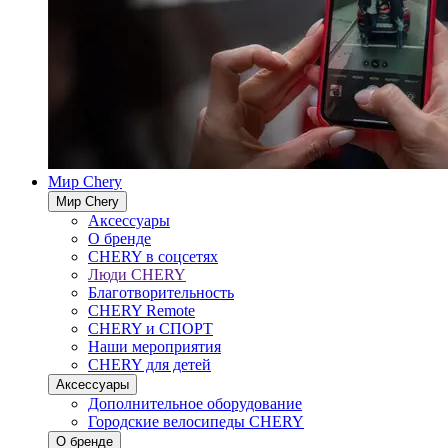
Мир Chery
Мир Chery
Аксессуары
О бренде
CHERY в соцсетях
Люди CHERY
Благотворительность
CHERY Remote
CHERY и СПОРТ
Наши мероприятия
CHERY для детей
Аксессуары
Дополнительное оборудование
Городские велосипеды CHERY
О бренде