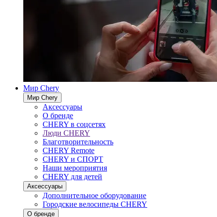
Мир Chery
Мир Chery
Аксессуары
О бренде
CHERY в соцсетях
Люди CHERY
Благотворительность
CHERY Remote
CHERY и СПОРТ
Наши мероприятия
CHERY для детей
Аксессуары
Дополнительное оборудование
Городские велосипеды CHERY
О бренде