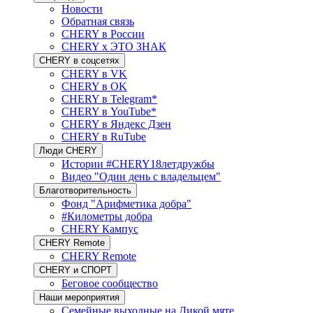
Новости
Обратная связь
CHERY в России
CHERY x ЭТО ЗНАК
CHERY в соцсетях
CHERY в VK
CHERY в OK
CHERY в Telegram*
CHERY в YouTube*
CHERY в Яндекс Дзен
CHERY в RuTube
Люди CHERY
Истории #CHERY18летдружбы
Видео "Один день с владельцем"
Благотворительность
Фонд "Арифметика добра"
#Километры добра
CHERY Кампус
CHERY Remote
CHERY Remote
CHERY и СПОРТ
Беговое сообщество
Наши мероприятия
Семейные выходные на Дикой мяте