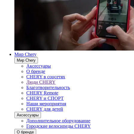
Мир Chery
Мир Chery
Аксессуары
О бренде
CHERY в соцсетях
Люди CHERY
Благотворительность
CHERY Remote
CHERY и СПОРТ
Наши мероприятия
CHERY для детей
Аксессуары
Дополнительное оборудование
Городские велосипеды CHERY
О бренде