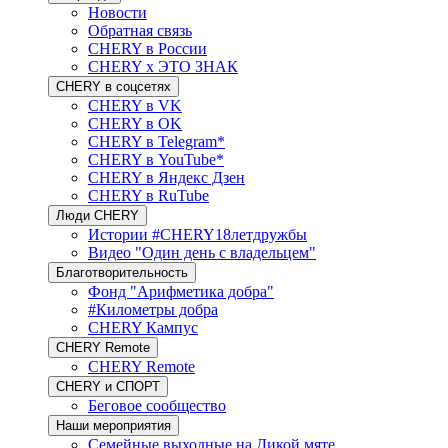
Новости
Обратная связь
CHERY в России
CHERY x ЭТО ЗНАК
CHERY в соцсетях
CHERY в VK
CHERY в OK
CHERY в Telegram*
CHERY в YouTube*
CHERY в Яндекс Дзен
CHERY в RuTube
Люди CHERY
Истории #CHERY18летдружбы
Видео "Один день с владельцем"
Благотворительность
Фонд "Арифметика добра"
#Километры добра
CHERY Кампус
CHERY Remote
CHERY Remote
CHERY и СПОРТ
Беговое сообщество
Наши мероприятия
Семейные выходные на Дикой мяте