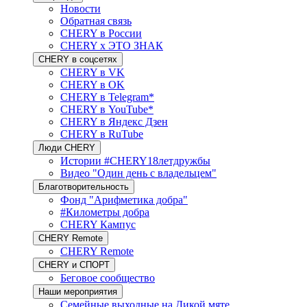
Новости
Обратная связь
CHERY в России
CHERY x ЭТО ЗНАК
CHERY в соцсетях
CHERY в VK
CHERY в OK
CHERY в Telegram*
CHERY в YouTube*
CHERY в Яндекс Дзен
CHERY в RuTube
Люди CHERY
Истории #CHERY18летдружбы
Видео "Один день с владельцем"
Благотворительность
Фонд "Арифметика добра"
#Километры добра
CHERY Кампус
CHERY Remote
CHERY Remote
CHERY и СПОРТ
Беговое сообщество
Наши мероприятия
Семейные выходные на Дикой мяте