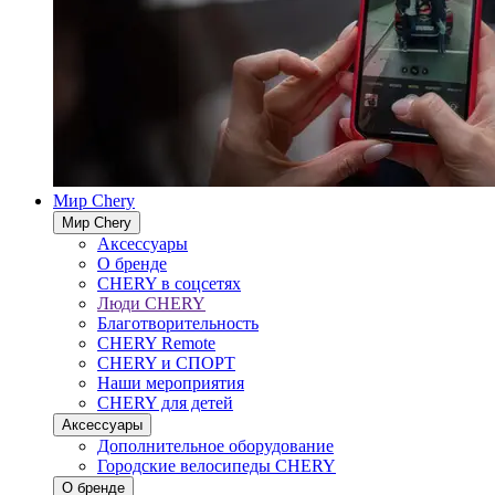
Мир Chery
Мир Chery
Аксессуары
О бренде
CHERY в соцсетях
Люди CHERY
Благотворительность
CHERY Remote
CHERY и СПОРТ
Наши мероприятия
CHERY для детей
Аксессуары
Дополнительное оборудование
Городские велосипеды CHERY
О бренде