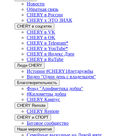
Новости
Обратная связь
CHERY в России
CHERY x ЭТО ЗНАК
CHERY в соцсетях
CHERY в VK
CHERY в OK
CHERY в Telegram*
CHERY в YouTube*
CHERY в Яндекс Дзен
CHERY в RuTube
Люди CHERY
Истории #CHERY18летдружбы
Видео "Один день с владельцем"
Благотворительность
Фонд "Арифметика добра"
#Километры добра
CHERY Кампус
CHERY Remote
CHERY Remote
CHERY и СПОРТ
Беговое сообщество
Наши мероприятия
Семейные выходные на Дикой мяте