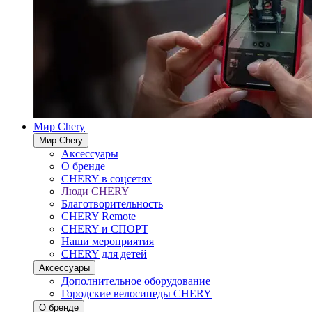
Мир Chery
Мир Chery
Аксессуары
О бренде
CHERY в соцсетях
Люди CHERY
Благотворительность
CHERY Remote
CHERY и СПОРТ
Наши мероприятия
CHERY для детей
Аксессуары
Дополнительное оборудование
Городские велосипеды CHERY
О бренде