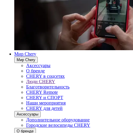
Мир Chery
Мир Chery
Аксессуары
О бренде
CHERY в соцсетях
Люди CHERY
Благотворительность
CHERY Remote
CHERY и СПОРТ
Наши мероприятия
CHERY для детей
Аксессуары
Дополнительное оборудование
Городские велосипеды CHERY
О бренде