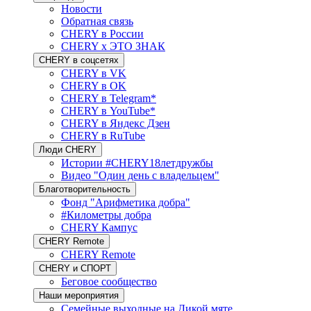
Новости
Обратная связь
CHERY в России
CHERY x ЭТО ЗНАК
CHERY в соцсетях
CHERY в VK
CHERY в OK
CHERY в Telegram*
CHERY в YouTube*
CHERY в Яндекс Дзен
CHERY в RuTube
Люди CHERY
Истории #CHERY18летдружбы
Видео "Один день с владельцем"
Благотворительность
Фонд "Арифметика добра"
#Километры добра
CHERY Кампус
CHERY Remote
CHERY Remote
CHERY и СПОРТ
Беговое сообщество
Наши мероприятия
Семейные выходные на Дикой мяте