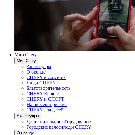
Мир Chery
Мир Chery
Аксессуары
О бренде
CHERY в соцсетях
Люди CHERY
Благотворительность
CHERY Remote
CHERY и СПОРТ
Наши мероприятия
CHERY для детей
Аксессуары
Дополнительное оборудование
Городские велосипеды CHERY
О бренде