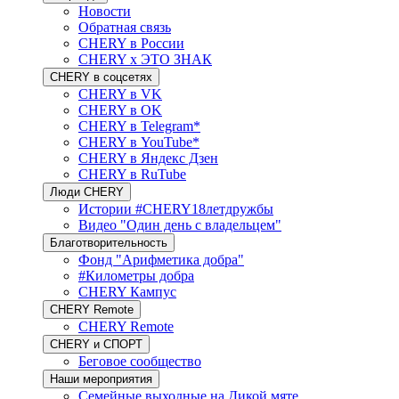
Новости
Обратная связь
CHERY в России
CHERY x ЭТО ЗНАК
CHERY в соцсетях
CHERY в VK
CHERY в OK
CHERY в Telegram*
CHERY в YouTube*
CHERY в Яндекс Дзен
CHERY в RuTube
Люди CHERY
Истории #CHERY18летдружбы
Видео "Один день с владельцем"
Благотворительность
Фонд "Арифметика добра"
#Километры добра
CHERY Кампус
CHERY Remote
CHERY Remote
CHERY и СПОРТ
Беговое сообщество
Наши мероприятия
Семейные выходные на Дикой мяте