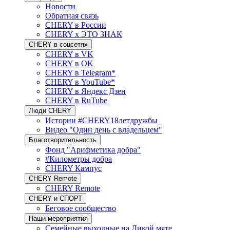
Новости
Обратная связь
CHERY в России
CHERY x ЭТО ЗНАК
CHERY в соцсетях
CHERY в VK
CHERY в OK
CHERY в Telegram*
CHERY в YouTube*
CHERY в Яндекс Дзен
CHERY в RuTube
Люди CHERY
Истории #CHERY18летдружбы
Видео "Один день с владельцем"
Благотворительность
Фонд "Арифметика добра"
#Километры добра
CHERY Кампус
CHERY Remote
CHERY Remote
CHERY и СПОРТ
Беговое сообщество
Наши мероприятия
Семейные выходные на Дикой мяте