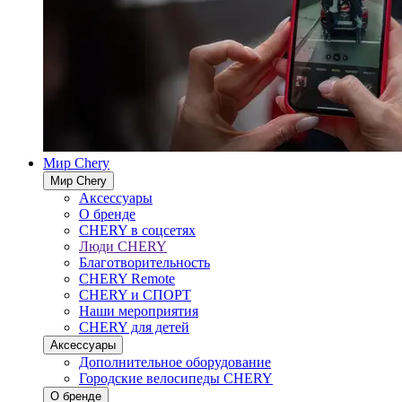
Мир Chery
Мир Chery
Аксессуары
О бренде
CHERY в соцсетях
Люди CHERY
Благотворительность
CHERY Remote
CHERY и СПОРТ
Наши мероприятия
CHERY для детей
Аксессуары
Дополнительное оборудование
Городские велосипеды CHERY
О бренде