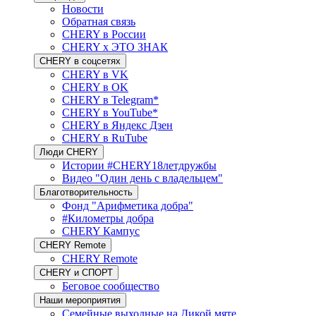
Новости
Обратная связь
CHERY в России
CHERY x ЭТО ЗНАК
CHERY в соцсетях
CHERY в VK
CHERY в OK
CHERY в Telegram*
CHERY в YouTube*
CHERY в Яндекс Дзен
CHERY в RuTube
Люди CHERY
Истории #CHERY18летдружбы
Видео "Один день с владельцем"
Благотворительность
Фонд "Арифметика добра"
#Километры добра
CHERY Кампус
CHERY Remote
CHERY Remote
CHERY и СПОРТ
Беговое сообщество
Наши мероприятия
Семейные выходные на Дикой мяте