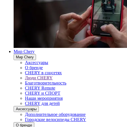
Мир Chery
Мир Chery
Аксессуары
О бренде
CHERY в соцсетях
Люди CHERY
Благотворительность
CHERY Remote
CHERY и СПОРТ
Наши мероприятия
CHERY для детей
Аксессуары
Дополнительное оборудование
Городские велосипеды CHERY
О бренде