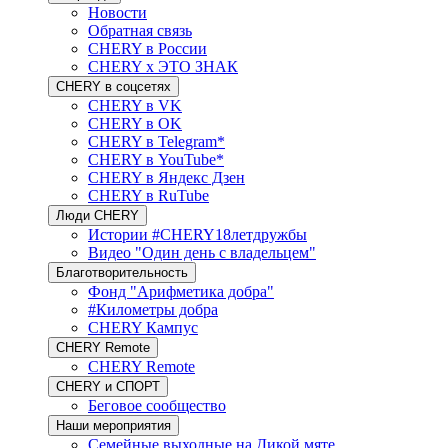
Новости
Обратная связь
CHERY в России
CHERY x ЭТО ЗНАК
CHERY в соцсетях
CHERY в VK
CHERY в OK
CHERY в Telegram*
CHERY в YouTube*
CHERY в Яндекс Дзен
CHERY в RuTube
Люди CHERY
Истории #CHERY18летдружбы
Видео "Один день с владельцем"
Благотворительность
Фонд "Арифметика добра"
#Километры добра
CHERY Кампус
CHERY Remote
CHERY Remote
CHERY и СПОРТ
Беговое сообщество
Наши мероприятия
Семейные выходные на Дикой мяте