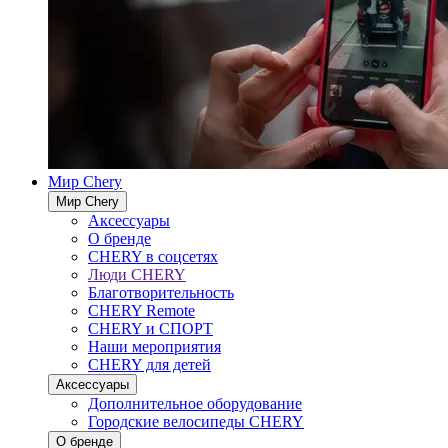
Мир Chery
Мир Chery
Аксессуары
О бренде
CHERY в соцсетях
Люди CHERY
Благотворительность
CHERY Remote
CHERY и СПОРТ
Наши мероприятия
CHERY для детей
Аксессуары
Дополнительное оборудование
Городские велосипеды CHERY
О бренде