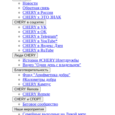
Новости
Обратная связь
CHERY в России
CHERY x ЭТО ЗНАК
CHERY в соцсетях
CHERY в VK
CHERY в OK
CHERY в Telegram*
CHERY в YouTube*
CHERY в Яндекс Дзен
CHERY в RuTube
Люди CHERY
Истории #CHERY18летдружбы
Видео "Один день с владельцем"
Благотворительность
Фонд "Арифметика добра"
#Километры добра
CHERY Кампус
CHERY Remote
CHERY Remote
CHERY и СПОРТ
Беговое сообщество
Наши мероприятия
Семейные выходные на Дикой мяте