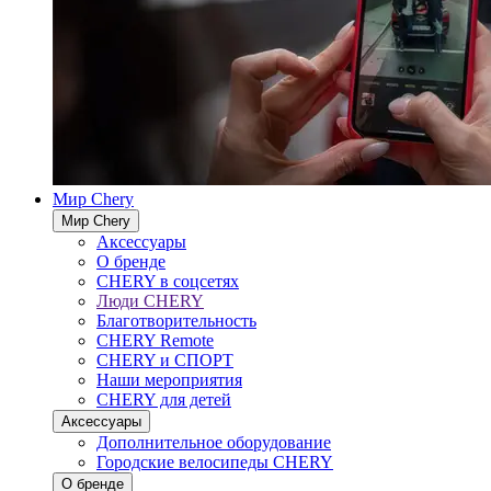
Мир Chery
Мир Chery
Аксессуары
О бренде
CHERY в соцсетях
Люди CHERY
Благотворительность
CHERY Remote
CHERY и СПОРТ
Наши мероприятия
CHERY для детей
Аксессуары
Дополнительное оборудование
Городские велосипеды CHERY
О бренде