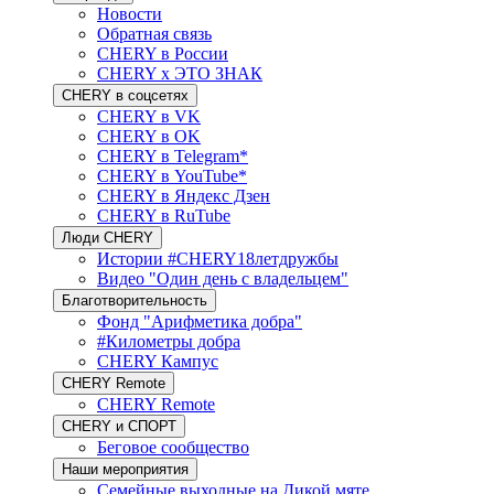
Новости
Обратная связь
CHERY в России
CHERY x ЭТО ЗНАК
CHERY в соцсетях
CHERY в VK
CHERY в OK
CHERY в Telegram*
CHERY в YouTube*
CHERY в Яндекс Дзен
CHERY в RuTube
Люди CHERY
Истории #CHERY18летдружбы
Видео "Один день с владельцем"
Благотворительность
Фонд "Арифметика добра"
#Километры добра
CHERY Кампус
CHERY Remote
CHERY Remote
CHERY и СПОРТ
Беговое сообщество
Наши мероприятия
Семейные выходные на Дикой мяте