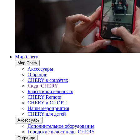
Мир Chery
Мир Chery
Аксессуары
О бренде
CHERY в соцсетях
Люди CHERY
Благотворительность
CHERY Remote
CHERY и СПОРТ
Наши мероприятия
CHERY для детей
Аксессуары
Дополнительное оборудование
Городские велосипеды CHERY
О бренде