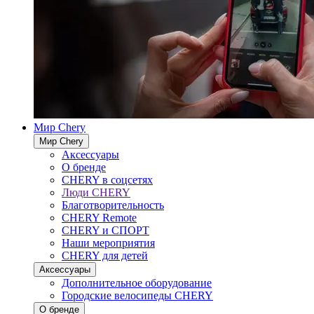
Мир Chery
Мир Chery
Аксессуары
О бренде
CHERY в соцсетях
Люди CHERY
Благотворительность
CHERY Remote
CHERY и СПОРТ
Наши мероприятия
CHERY для детей
Аксессуары
Дополнительное оборудование
Городские велосипеды CHERY
О бренде