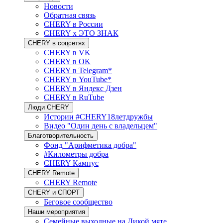
Новости
Обратная связь
CHERY в России
CHERY x ЭТО ЗНАК
CHERY в соцсетях
CHERY в VK
CHERY в OK
CHERY в Telegram*
CHERY в YouTube*
CHERY в Яндекс Дзен
CHERY в RuTube
Люди CHERY
Истории #CHERY18летдружбы
Видео "Один день с владельцем"
Благотворительность
Фонд "Арифметика добра"
#Километры добра
CHERY Кампус
CHERY Remote
CHERY Remote
CHERY и СПОРТ
Беговое сообщество
Наши мероприятия
Семейные выходные на Дикой мяте