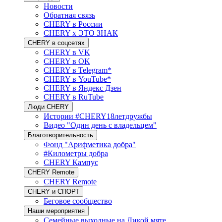
Новости
Обратная связь
CHERY в России
CHERY x ЭТО ЗНАК
CHERY в соцсетях
CHERY в VK
CHERY в OK
CHERY в Telegram*
CHERY в YouTube*
CHERY в Яндекс Дзен
CHERY в RuTube
Люди CHERY
Истории #CHERY18летдружбы
Видео "Один день с владельцем"
Благотворительность
Фонд "Арифметика добра"
#Километры добра
CHERY Кампус
CHERY Remote
CHERY Remote
CHERY и СПОРТ
Беговое сообщество
Наши мероприятия
Семейные выходные на Дикой мяте