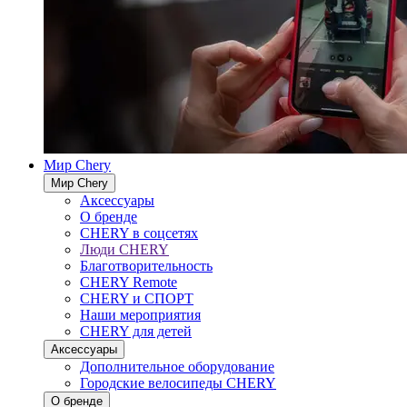
Мир Chery
Мир Chery
Аксессуары
О бренде
CHERY в соцсетях
Люди CHERY
Благотворительность
CHERY Remote
CHERY и СПОРТ
Наши мероприятия
CHERY для детей
Аксессуары
Дополнительное оборудование
Городские велосипеды CHERY
О бренде